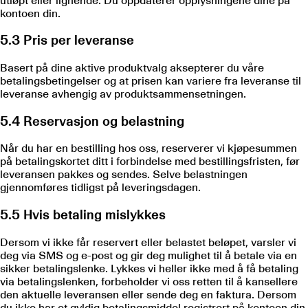
utløpt eller lignende. Du oppdaterer opplysningene dine på
kontoen din.
5.3 Pris per leveranse
Basert på dine aktive produktvalg aksepterer du våre
betalingsbetingelser og at prisen kan variere fra leveranse til
leveranse avhengig av produktsammensetningen.
5.4 Reservasjon og belastning
Når du har en bestilling hos oss, reserverer vi kjøpesummen
på betalingskortet ditt i forbindelse med bestillingsfristen, før
leveransen pakkes og sendes. Selve belastningen
gjennomføres tidligst på leveringsdagen.
5.5 Hvis betaling mislykkes
Dersom vi ikke får reservert eller belastet beløpet, varsler vi
deg via SMS og e-post og gir deg mulighet til å betale via en
sikker betalingslenke. Lykkes vi heller ikke med å få betaling
via betalingslenken, forbeholder vi oss retten til å kansellere
den aktuelle leveransen eller sende deg en faktura. Dersom
du ikke har et gyldig betalingsmiddel registrert på kontoen din