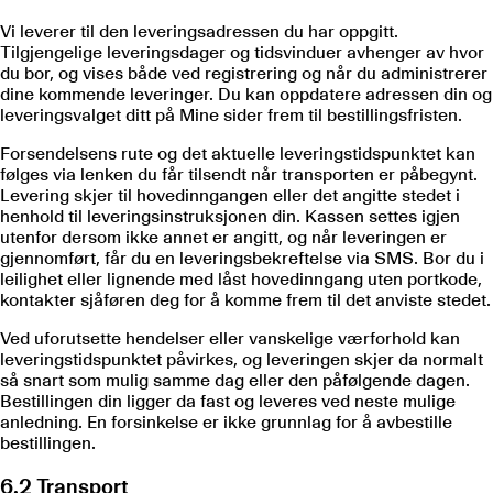
Vi leverer til den leveringsadressen du har oppgitt.
Tilgjengelige leveringsdager og tidsvinduer avhenger av hvor
du bor, og vises både ved registrering og når du administrerer
dine kommende leveringer. Du kan oppdatere adressen din og
leveringsvalget ditt på Mine sider frem til bestillingsfristen.
Forsendelsens rute og det aktuelle leveringstidspunktet kan
følges via lenken du får tilsendt når transporten er påbegynt.
Levering skjer til hovedinngangen eller det angitte stedet i
henhold til leveringsinstruksjonen din. Kassen settes igjen
utenfor dersom ikke annet er angitt, og når leveringen er
gjennomført, får du en leveringsbekreftelse via SMS. Bor du i
leilighet eller lignende med låst hovedinngang uten portkode,
kontakter sjåføren deg for å komme frem til det anviste stedet.
Ved uforutsette hendelser eller vanskelige værforhold kan
leveringstidspunktet påvirkes, og leveringen skjer da normalt
så snart som mulig samme dag eller den påfølgende dagen.
Bestillingen din ligger da fast og leveres ved neste mulige
anledning. En forsinkelse er ikke grunnlag for å avbestille
bestillingen.
6.2 Transport