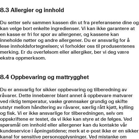
8.3 Allergier og innhold
Du setter selv sammen kassen din ut fra preferansene dine og
kan velge bort enkelte ingredienser. Vi kan ikke garantere at
en kasse er fri for spor av allergener, og kassene kan
inneholde nøtter og andre allergener. Du er ansvarlig for å
lese innholdsfortegnelsen; vi forholder oss til produsentenes
merking. Er du overfølsom eller allergiker, ber vi deg være
ekstra oppmerksom.
8.4 Oppbevaring og mattrygghet
Du er ansvarlig for sikker oppbevaring og tilberedning av
råvarer. Dette innebærer blant annet å oppbevare matvarer
ved riktig temperatur, vaske grønnsaker grundig og skifte
utstyr mellom håndtering av råvarer, særlig rått kjøtt, kylling
og fisk. Vi er ikke ansvarlige for tilberedningen, selv om
oppskriftene er testet, da vi ikke kan styre at de følges. Ved
spørsmål om innhold eller allergener kan du kontakte vår
kundeservice i åpningstidene; merk at e-post ikke er en sikker
kanal for sensitive personopplysninger. Ved mistanke om