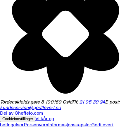
Tordenskiolds gate 8-10
0160
Oslo
Tlf:
21 05 39 24
E-post:
kundeservice@godtlevert.no
Del av
Cheffelo.com
Vilkår og
Cookieinnstillinger
betingelser
Personvern
Informasjonskapsler
Godtlevert