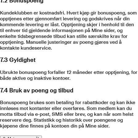
7.2 Bonuspoeng
Kundeklubben er kostnadsfri. Hvert kjøp gir bonuspoeng, som
opptjenes etter gjennomført levering og godskrives når din
kommende levering er låst. Opptjening skjer i henhold til den
til enhver tid gjeldende informasjonen på Mine sider, og
enkelte tidsbegrensede tilbud kan stille særskilte krav for
opptjening. Manuelle justeringer av poeng gjøres ved å
kontakte kundeservice.
7.3 Gyldighet
Ubrukte bonuspoeng forfaller 12 måneder etter opptjening, for
både aktive og inaktive kontoer.
7.4 Bruk av poeng og tilbud
Bonuspoeng brukes som betaling for rabattkoder og kan ikke
innløses mot kontanter eller overføres. Som medlem kan du
motta tilbud via e-post, SMS eller brev, og kan når som helst
reservere deg. Statistikk og historikk over poengene og
kjøpene dine finnes på kontoen din på Mine sider.