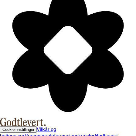
Vilkår og
Cookieinnstillinger
betingelser
Personvern
Informasjonskapsler
Godtlevert